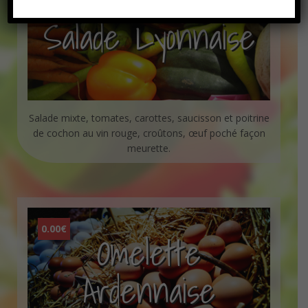
Salade Lyonnaise
Salade mixte, tomates, carottes, saucisson et poitrine
de cochon au vin rouge, croûtons, œuf poché façon
meurette.
0.00€
Omelette
Ardennaise